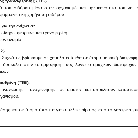
ός τρανσφερίνης (TfS)
 του σιδήρου μέσα στον οργανισμό, και την ικανότητα του να τ
ι φαρμακευτική χορήγηση σιδήρου.
 για την ανίχνευση:
 σίδηρο, φερριτίνη και τρανσφερίνη
υν αναιμία
12)
ες. Συχνά τις βρίσκουμε σε χαμηλά επίπεδα σε άτομα με κακή διατροφή
υν δυσκολία στην απορρόφηση τους λόγω στομαχικών διαταραχών
άκων.
υθρίνη (TBil):
 ανανέωσης – αναγέννησης του αίματος, και αποκλείουν καταστάσε
ργανισμού.
 φάσης και σε άτομα ύποπτα για απώλεια αίματος από το γαστρεντερι