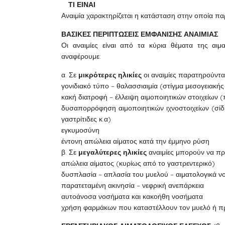
ΤΙ ΕΙΝΑΙ
Αναιμία χαρακτηρίζεται η κατάσταση στην οποία πα
ΒΑΣΙΚΕΣ ΠΕΡΙΠΤΩΣΕΙΣ ΕΜΦΑΝΙΣΗΣ ΑΝΑΙΜΙΑΣ
Οι αναιμίες είναι από τα κύρια θέματα της αιμα
αναφέρουμε:
α. Σε
μικρότερες ηλικίες
οι αναιμίες παρατηρούντα
γονιδιακό τύπο – θαλασσιαιμία (στίγμα μεσογειακής
κακή διατροφή – έλλειψη αιμοποιητικών στοιχείων (
δυσαπορρόφηση αιμοποιητικών ιχνοστοιχείων (σίδηρ
γαστρίτιδες κ.α)
εγκυμοσύνη
έντονη απώλεια αίματος κατά την έμμηνο ρύση
β. Σε
μεγαλύτερες ηλικίες
αναιμίες μπορούν να πρ
απώλεια αίματος (κυρίως από το γαστρεντερικό)
δυσπλασία – απλασία του μυελού – αιματολογικά 
παρατεταμένη ακινησία – νεφρική ανεπάρκεια
αυτοάνοσα νοσήματα και κακοήθη νοσήματα
χρήση φαρμάκων που καταστέλλουν τον μυελό ή π