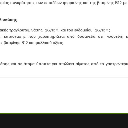
αμίας συγκράτησης των επιπέδων φερριτίνης και της βιταμίνης Β12 με
λιοκάκης
στικής τραγλουταμινάσης IgG/IgM, και του ενδομυΐου IgG/IgM)
ης, κατάστασης που χαρακτηρίζεται από δυσανεξία στη γλουτένη κ
βιταμίνης Β12 και φυλλικού οξέος.
 φάσης και σε άτομα ύποπτα για απώλεια αίματος από το γαστρεντερι