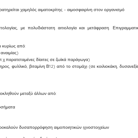
ρατηρείται χαμηλός αιματοκρίτης – αιμοσφαιρίνη στον οργανισμό
τολογίας, με πολυδιάστατη αιτιολογία και μετάφραση. Επιγραμματι
ι κυρίως από:
 αναιμίας)
π.χ.παρατεταμένες δίαιτες σε ζωϊκά παράγωγα)
ος, φυλλικό, βιταμίνη Β12) από το στομάχι (σε κοιλιοκάκη, δυσανεξίε
οκληθούν μεταξύ άλλων από:
νοσήματα
ροκαλούν δυσαπορρόφηση αιμοποιητικών ιχνοστοιχείων