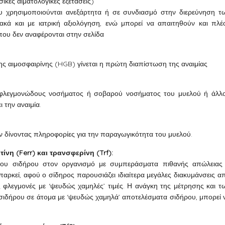
ικές αιματολογικές εξετάσεις)
ου χρησιμοποιούνται ανεξάρτητα ή σε συνδιασμό στην διερεύνηση τ
ακά και με ιατρική αξιολόγηση, ενώ μπορεί να απαιτηθούν και πλέ
 που δεν αναφέρονται στην σελίδα
ης αιμοσφαιρίνης (HGB) γίνεται η πρώτη διαπίστωση της αναιμίας
ου φλεγμονώδους νοσήματος ή σοβαρού νοσήματος του μυελού ή άλλ
 την αναιμία.
 δίνοντας πληροφορίες για την παραγωγικότητα του μυελού.
ίνη (Ferr) και τρανσφερίνη (Trf):
ια του σιδήρου στον οργανισμό με συμπεράσματα πιθανής απώλειας
ρκεί, αφού ο σίδηρος παρουσιάζει ιδιαίτερα μεγάλες διακυμάνσεις α
ς φλεγμονές με ‘ψευδώς χαμηλές’ τιμές. Η ανάγκη της μέτρησης και τ
σιδήρου σε άτομα με ‘ψευδώς χαμηλά’ αποτελέσματα σιδήρου, μπορεί 