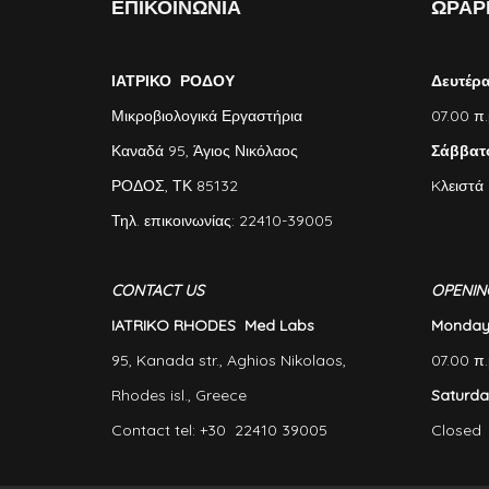
ΕΠΙΚΟΙΝΩΝΙΑ
ΩΡΑΡΙ
ΙΑΤΡΙΚΟ ΡΟΔΟΥ
Δευτέρ
Μικροβιολογικά Εργαστήρια
07.00 π.
Καναδά 95, Άγιος Νικόλαος
Σάββατ
ΡΟΔΟΣ, ΤΚ 85132
Kλειστά
Τηλ. επικοινωνίας: 22410-39005
CONTACT US
OPENIN
IATRIKO RHODES Med Labs
Monday-
95, Kanada str., Aghios Nikolaos,
07.00 π.
Rhodes isl., Greece
Saturda
Contact tel: +30 22410 39005
Closed