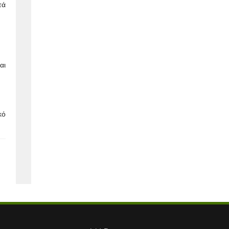
τά
αι
κό