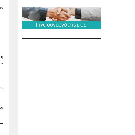
ον
 ή
 –
ις
κό