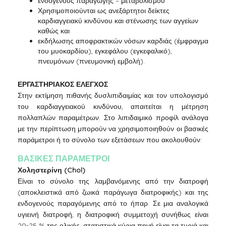
ενδογενούς παραγωγής – μεταβολισμού
Χρησιμοποιούνται ως ανεξάρτητοι δείκτες
καρδιαγγειακύ κινδύνου και στένωσης των αγγείων
καθώς και
εκδήλωσης αποφρακτικών νόσων καρδιάς (έμφραγμα
του μυοκαρδίου), εγκεφάλου (εγκεφαλικό),
πνευμόνων (πνευμονική εμβολή).
ΕΡΓΑΣΤΗΡΙΑΚΟΣ ΕΛΕΓΧΟΣ
Στην εκτίμηση πιθανής δυσλιπιδαιμίας και τον υπολογισμό
του καρδιαγγειακού κινδύνου, απαιτείται η μέτρηση
πολλαπλών παραμέτρων. Στο λιπιδαιμικό προφίλ ανάλογα
με την περίπτωση μπορούν να χρησιμοποιηθούν οι βασικές
παράμετροι ή το σύνολο των εξετάσεων που ακολουθούν:
ΒΑΣΙΚΕΣ ΠΑΡΑΜΕΤΡΟΙ
Χοληστερίνη (Chol)
Είναι το σύνολο της λαμβανόμενης από την διατροφή
(αποκλειστικά από ζωικά παράγωγα διατροφικής) και της
ενδογενούς παραγόμενης από το ήπαρ. Σε μια αναλογικά
υγιεινή διατροφή, η διατροφική συμμετοχή συνήθως είναι
20-25 % της ολικής, στατιστικά κύρια πηγή είναι τα τυριά και