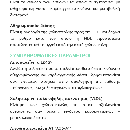
Είναι το σύνολο των λιπιδίων τα οποία συσχετίζονται με
αθηρωματική νόσο – καρδιαγγειακό κίνδυνο και μεταβολική
διαταραχή.
Αθηρωματικός δείκτης
Είναι η αναλογία της χοληστερίνης προς την HDL και δείχνει
το βαθμό κατά τον οποίο η HDL προστατεύει
αποτελεσματικά τα αγγεία από την ολική χοληστερίνη.
ΣΥΜΠΛΗΡΩΜΑΤΙΚΕΣ ΠΑΡΑΜΕΤΡΟΙ
Λιπορωτεΐνη-α Lp(a)
Ανεξάρτητο λιπίδιο που αποτελεί πρόσθετο δείκτη κινδύνου
αθηρωμάτωσης και καρδιαγγειακής νόσου. Χρησιμοποιείται
σαν επιπλέον στοιχείο στην αξιολόγηση της πιθανής
παθογένειας των χοληστερινών και τριγλυκεριδίων.
Χοληστερίνη πολύ υψηλής πυκνότητας (VLDL)
Κλάσμα των χοληστερινών, το οποίο αξιολογείται
ανεξάρτητα σαν δείκτης κινδύνου καρδιαγγειακών –
μεταβολικός δείκτης.
Απολιποπρωτεΐνη Α1 (Apo-A1)