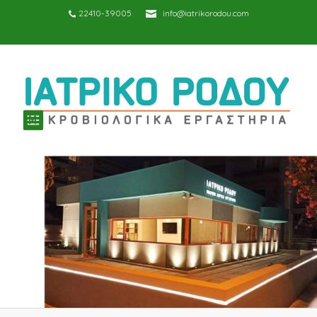
22410-39005
info@iatrikorodou.com
TOGGLE
NAVIGATION