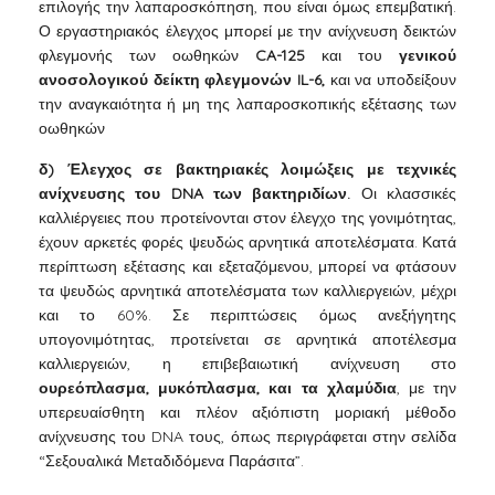
επιλογής την λαπαροσκόπηση, που είναι όμως επεμβατική.
Ο εργαστηριακός έλεγχος μπορεί με την ανίχνευση δεικτών
φλεγμονής των οωθηκών
CA-125
και του
γενικού
ανοσολογικού δείκτη φλεγμονών IL-6,
και να υποδείξουν
την αναγκαιότητα ή μη της λαπαροσκοπικής εξέτασης των
οωθηκών
δ) Έλεγχος σε βακτηριακές λοιμώξεις με τεχνικές
ανίχνευσης του DNA των βακτηριδίων.
Οι κλασσικές
καλλιέργειες που προτείνονται στον έλεγχο της γονιμότητας,
έχουν αρκετές φορές ψευδώς αρνητικά αποτελέσματα. Κατά
περίπτωση εξέτασης και εξεταζόμενου, μπορεί να φτάσουν
τα ψευδώς αρνητικά αποτελέσματα των καλλιεργειών, μέχρι
και το 60%. Σε περιπτώσεις όμως ανεξήγητης
υπογονιμότητας, προτείνεται σε αρνητικά αποτέλεσμα
καλλιεργειών, η επιβεβαιωτική ανίχνευση στο
ουρεόπλασμα, μυκόπλασμα, και τα χλαμύδια
, με την
υπερευαίσθητη και πλέον αξιόπιστη μοριακή μέθοδο
ανίχνευσης του DNA τους, όπως περιγράφεται στην σελίδα
“Σεξουαλικά Μεταδιδόμενα Παράσιτα”.