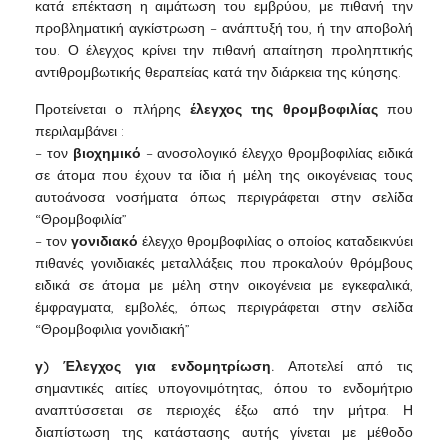
κατά επέκταση η αιμάτωση του εμβρύου, με πιθανή την
προβληματική αγκίστρωση – ανάπτυξή του, ή την αποβολή
του. Ο έλεγχος κρίνει την πιθανή απαίτηση προληπτικής
αντιθρομβωτικής θεραπείας κατά την διάρκεια της κύησης.
Προτείνεται ο πλήρης
έλεγχος της θρομβοφιλίας
που
περιλαμβάνει :
– τον
βιοχημικό
– ανοσολογικό έλεγχο θρομβοφιλίας ειδικά
σε άτομα που έχουν τα ίδια ή μέλη της οικογένειας τους
αυτοάνοσα νοσήματα όπως περιγράφεται στην σελίδα
“Θρομβοφιλία”
– τον
γονιδιακό
έλεγχο θρομβοφιλίας ο οποίος καταδεικνύει
πιθανές γονιδιακές μεταλλάξεις που προκαλούν θρόμβους
ειδικά σε άτομα με μέλη στην οικογένεια με εγκεφαλικά,
έμφραγματα, εμβολές, όπως περιγράφεται στην σελίδα
“Θρομβοφιλια γονιδιακή”
γ) Έλεγχος για ενδομητρίωση.
Αποτελεί από τις
σημαντικές αιτίες υπογονιμότητας, όπου το ενδομήτριο
αναπτύσσεται σε περιοχές έξω από την μήτρα. Η
διαπίστωση της κατάστασης αυτής γίνεται με μέθοδο