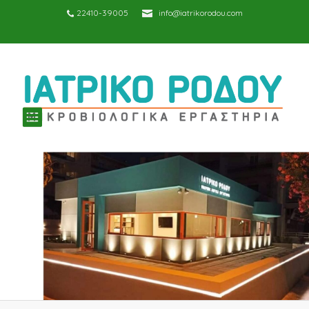
22410-39005
info@iatrikorodou.com
TOGGLE
NAVIGATION