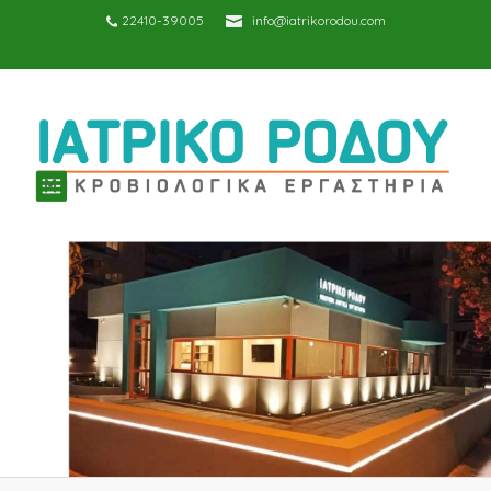
22410-39005
info@iatrikorodou.com
TOGGLE
NAVIGATION