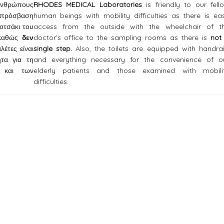
νανθρώπους
RHODES MEDICAL Laboratories
is friendly to our fell
η πρόσβαση
human beings with mobility difficulties as there is ea
οτσάκι του
access from the outside with the wheelchair of t
ν καθώς
δεν
doctor’s office to the sampling rooms as there is
not
λέτες είναι
single step.
Also, the toilets are equipped with handrai
ητα για τη
and everything necessary for the convenience of o
 και των
elderly patients and those examined with mobili
difficulties.