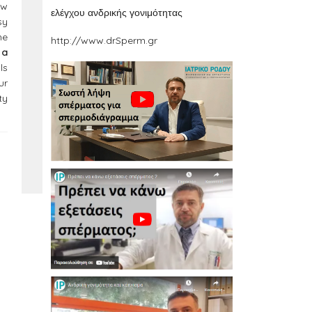
ow
ελέγχου ανδρικής γονιμότητας
sy
he
http://www.drSperm.gr
 a
ls
ur
ty