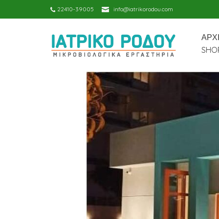
22410-39005
info@iatrikorodou.com
ΑΡΧ
SHOP