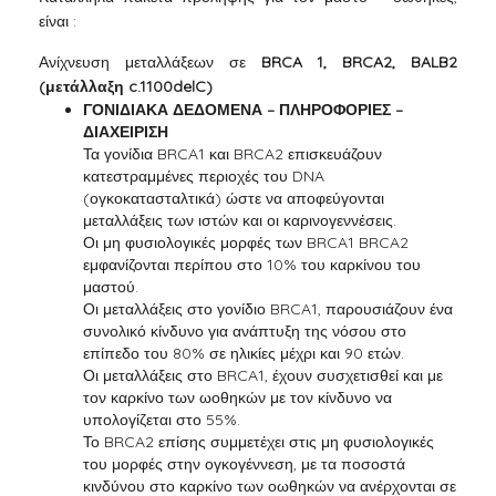
είναι :
Ανίχνευση μεταλλάξεων σε
BRCA 1, BRCA2, BALB2
(μετάλλαξη c.1100delC)
ΓΟΝΙΔΙΑΚΑ ΔΕΔΟΜΕΝΑ – ΠΛΗΡΟΦΟΡΙΕΣ –
ΔΙΑΧΕΙΡΙΣΗ
Τα γονίδια BRCA1 και BRCA2 επισκευάζουν
κατεστραμμένες περιοχές του DNA
(ογκοκατασταλτικά) ώστε να αποφεύγονται
μεταλλάξεις των ιστών και οι καρινογεννέσεις.
Οι μη φυσιολογικές μορφές των BRCA1 BRCA2
εμφανίζονται περίπου στο 10% του καρκίνου του
μαστού.
Οι μεταλλάξεις στο γονίδιο BRCA1, παρουσιάζουν ένα
συνολικό κίνδυνο για ανάπτυξη της νόσου στο
επίπεδο του 80% σε ηλικίες μέχρι και 90 ετών.
Οι μεταλλάξεις στο BRCA1, έχουν συσχετισθεί και με
τον καρκίνο των ωοθηκών με τον κίνδυνο να
υπολογίζεται στο 55%.
Το BRCA2 επίσης συμμετέχει στις μη φυσιολογικές
του μορφές στην ογκογέννεση, με τα ποσοστά
κινδύνου στο καρκίνο των οωθηκών να ανέρχονται σε