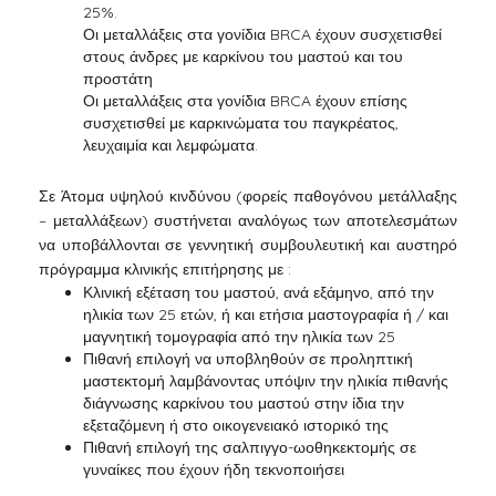
25%.
Οι μεταλλάξεις στα γονίδια BRCA έχουν συσχετισθεί
στους άνδρες με καρκίνου του μαστού και του
προστάτη
Οι μεταλλάξεις στα γονίδια BRCA έχουν επίσης
συσχετισθεί με καρκινώματα του παγκρέατος,
λευχαιμία και λεμφώματα.
Σε Άτομα υψηλού κινδύνου (φορείς παθογόνου μετάλλαξης
– μεταλλάξεων) συστήνεται αναλόγως των αποτελεσμάτων
να υποβάλλονται σε γεννητική συμβουλευτική και αυστηρό
πρόγραμμα κλινικής επιτήρησης με :
Κλινική εξέταση του μαστού, ανά εξάμηνο, από την
ηλικία των 25 ετών, ή και ετήσια μαστογραφία ή / και
μαγνητική τομογραφία από την ηλικία των 25
Πιθανή επιλογή να υποβληθούν σε προληπτική
μαστεκτομή λαμβάνοντας υπόψιν την ηλικία πιθανής
διάγνωσης καρκίνου του μαστού στην ίδια την
εξεταζόμενη ή στο οικογενειακό ιστορικό της
Πιθανή επιλογή της σαλπιγγο-ωοθηκεκτομής σε
γυναίκες που έχουν ήδη τεκνοποιήσει