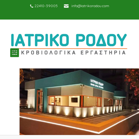
22410-39005
info@iatrikorodou.com
TOGGLE
NAVIGATION