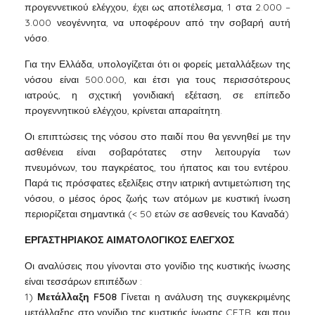
προγεννετικού ελέγχου, έχει ως αποτέλεσμα, 1 στα 2.000 –
3.000 νεογέννητα, να υποφέρουν από την σοβαρή αυτή
νόσο.
Για την Ελλάδα, υπολογίζεται ότι οι φορείς μεταλλάξεων της
νόσου είναι 500.000, και έτσι για τους περισσότερους
ιατρούς, η σχςτική γονιδιακή εξέταση, σε επίπεδο
προγεννητικού ελέγχου, κρίνεται απαραίτητη.
Οι επιπτώσεις της νόσου στο παιδί που θα γεννηθεί με την
ασθένεια είναι σοβαρότατες στην λειτουργία των
πνευμόνων, του παγκρέατος, του ήπατος και του εντέρου.
Παρά τις πρόσφατες εξελίξεις στην ιατρική αντιμετώπιση της
νόσου, ο μέσος όρος ζωής των ατόμων με κυστική ίνωση
περιορίζεται σημαντικά (< 50 ετών σε ασθενείς του Καναδά)
ΕΡΓΑΣΤΗΡΙΑΚΟΣ ΑΙΜΑΤΟΛΟΓΙΚΟΣ ΕΛΕΓΧΟΣ
Οι αναλύσεις που γίνονται στο γονίδιο της κυστικής ίνωσης
είναι τεσσάρων επιπέδων :
1)
Μετάλλαξη F508
Γίνεται η ανάλυση της συγκεκριμένης
μετάλλαξης στο γονίδιο της κυστικής ίνωσης CFTR, και που