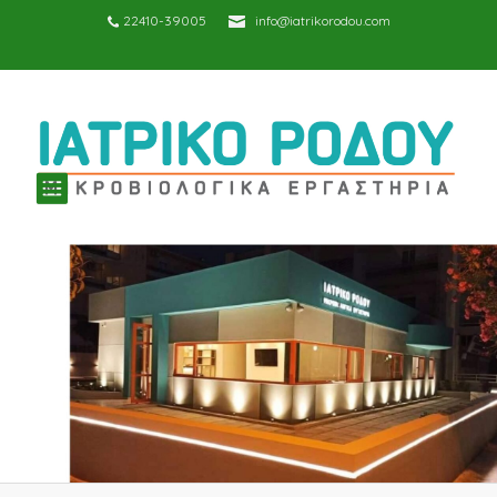
22410-39005
info@iatrikorodou.com
TOGGLE
NAVIGATION