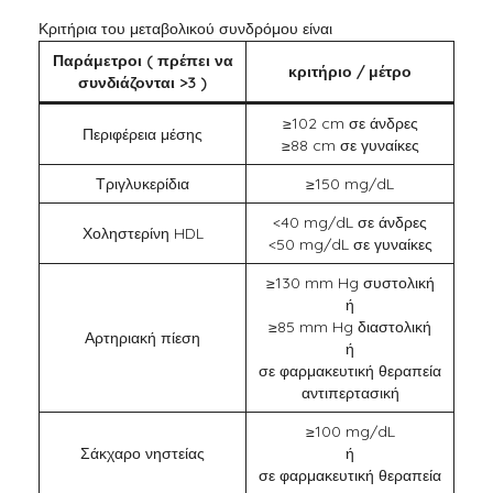
Κριτήρια του μεταβολικού συνδρόμου είναι
Παράμετροι ( πρέπει να
κριτήριο / μέτρο
συνδιάζονται >3 )
≥102 cm σε άνδρες
Περιφέρεια μέσης
≥88 cm σε γυναίκες
Τριγλυκερίδια
≥150 mg/dL
<40 mg/dL σε άνδρες
Χοληστερίνη HDL
<50 mg/dL σε γυναίκες
≥130 mm Hg συστολική
ή
≥85 mm Hg διαστολική
Αρτηριακή πίεση
ή
σε φαρμακευτική θεραπεία
αντιπερτασική
≥100 mg/dL
Σάκχαρο νηστείας
ή
σε φαρμακευτική θεραπεία