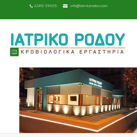
22410-39005
info@iatrikorodou.com
TOGGLE
NAVIGATION