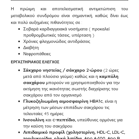
Η πρώιμη και αποτελεσματική αντιμετώπιση του
μεταβολικού συνδρόμου είναι σημαντική, καθώς δίνει έως
και πολύ αυξημένες πιθανότητες σε :
Σοβαρά καρδιαγγειακά νοσήματα ( προκαλεί
προθρομβωτικές τάσεις, υπέρταση )
Χρόνιες φλεγμονώδεις αντιδράσεις
Διαβήτη
Νεφροπάθειες
ΕΡΓΑΣΤΗΡΙΑΚΟΣ ΕΛΕΓΧΟΣ
Σάκχαρο νηστείας / σάκχαρο 2-ώρου
(2 ώρες
μετά από πλούσιο γεύμα) καθώς και η
καμπύλη
σακχάρου
μπορούν να χρησιμοποιηθούν για την
εκτίμηση της ικανότητας σωστής διαχείρισης του
σακχάρου από τον οργανισμό.
Γλυκοζηλιωμένη αιμοσφαιρίνη HBA1c
, είναι η
μέτρηση των μέσων επιπέδων σακχάρου τις
τελευταίες 45 ημέρες
Ινσουλίνη
και
c-πεπτίδιο,
υπεύθυνες ορμόνες για
την καύση του σακχάρου.
Λιπιδαιμικό προφίλ (χοληστερίνη, HDL-C, LDL-C,
τριγλυκερίδια, ολικά λιπίδια, Apo A-100, Apo B,