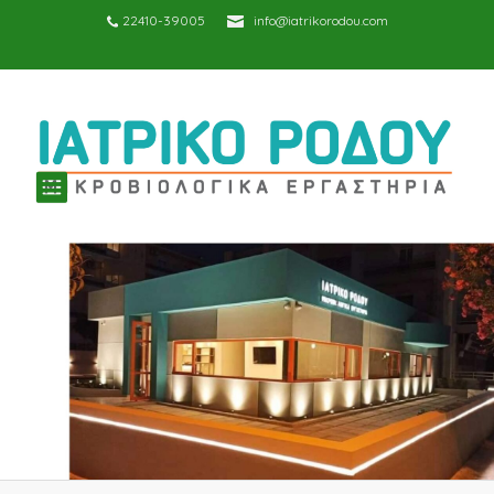
22410-39005
info@iatrikorodou.com
TOGGLE
NAVIGATION