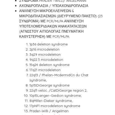
ΣΥΝΔΡΟΜΑ PRADER –WILLI/ ANGELMANN
ΑΧΟΝΔΡΟΠΛΑΣΙΑ / ΥΠΟΑΧΟΝΔΡΟΠΛΑΣΙΑ
ΑΝΙΧΝΕΥΣΗ ΜΙΚΡΟΕΛΛΕΙΨΕΩΝ &
ΜΙΚΡΟΔΙΠΛΑΣΙΑΣΜΩΝ (ΔΙΕΥΡΥΜΕΝΟ ΠΑΚΕΤΟ) (23
ΣΥΝΔΡΟΜΑ) ΜΕ PCR/MLPA ΑΝΙΧΝΕΥΣΗ
ΥΠΟΤΕΛΟΜΕΡΙΔΙΑΚΩΝ ΑΝΑΚΑΤΑΤΑΞΕΩΝ
(ΑΓΝΩΣΤΟΥ ΑΙΤΙΟΛΟΓΙΑΣ ΠΝΕΥΜΑΤΙΚΗ
ΚΑΘΥΣΤΕΡΗΣΗ) ΜΕ PCR/MLPA:
1p36 deletion syndrome
2p16 microdeletion
3q29 microdeletion
9q22.3 microdeletion
15q24 deletion syndrome
17q21 microdeletion
22q13 / Phelan–McdermidCri du Chat
syndrome,
5p15DiGeorge syndrome
22q11 veloc. /CatDiGeorge region 2,
10p15Langer–Giedion syndrome,
8qMiller–Dieker syndrome,
17pNF1 microdeletion syndrome
Prader–Willi / Angelman