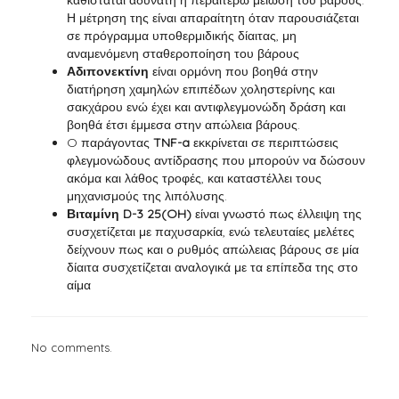
καθίσταται αδύνατη η περαιτέρω μείωση του βάρους.
Η μέτρηση της είναι απαραίτητη όταν παρουσιάζεται
σε πρόγραμμα υποθερμιδικής δίαιτας, μη
αναμενόμενη σταθεροποίηση του βάρους
Αδιπονεκτίνη
είναι ορμόνη που βοηθά στην
διατήρηση χαμηλών επιπέδων χοληστερίνης και
σακχάρου ενώ έχει και αντιφλεγμονώδη δράση και
βοηθά έτσι έμμεσα στην απώλεια βάρους.
O παράγοντας
TNF-a
εκκρίνεται σε περιπτώσεις
φλεγμονώδους αντίδρασης που μπορούν να δώσουν
ακόμα και λάθος τροφές, και καταστέλλει τους
μηχανισμούς της λιπόλυσης.
Βιταμίνη D-3 25(OH)
είναι γνωστό πως έλλειψη της
συσχετίζεται με παχυσαρκία, ενώ τελευταίες μελέτες
δείχνουν πως και ο ρυθμός απώλειας βάρους σε μία
δίαιτα συσχετίζεται αναλογικά με τα επίπεδα της στο
αίμα
No comments.