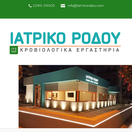
22410-39005
info@iatrikorodou.com
TOGGLE
NAVIGATION