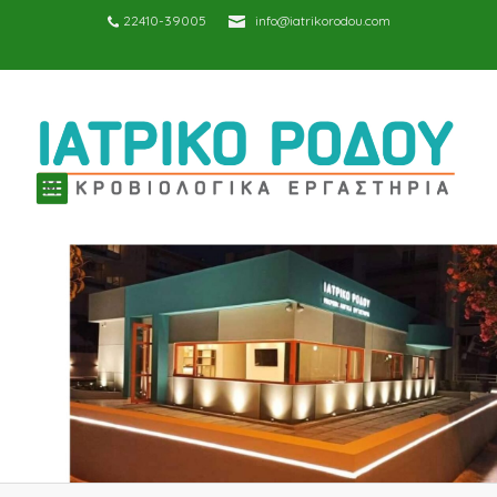
22410-39005
info@iatrikorodou.com
TOGGLE
NAVIGATION