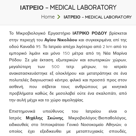
ΙΑΤΡΕΙΟ – MEDICAL LABORATORY
Home
ΙΑΤΡΕΙΟ – MEDICAL LABORATORY
Το Μικροβιολογικό Εργαστήριο
ΙΑΤΡΙΚΟ ΡΟΔΟΥ
βρίσκεται
στην περιοχή του
Αγίου Νικολάου
και συγκεκριμένα, επί της
οδού Καναδά 95. Το Ιατρείο απέχει λιγότερο από 2 km από το
εμπορικό λιμάνι και μόνο 150 μέτρα από τη Νέα Μαρίνα
Ρόδου. Σε μία έκταση, εξωτερικών και εσωτερικών χώρων,
μεγαλύτερη των 500 τετρ. μέτρων, το ιατρείο
ανακατασκευάστηκε εξ ολοκλήρου και μετατράπηκε σε ένα
πολυτελές διαγνωστικό κέντρο, φιλικό και προσιτό προς στον
ασθενή, που σέβεται τους ανθρώπους με κινητικά
προβλήματα καθώς δε μεσολαβεί ούτε ένα σκαλοπάτι, από
την αυλή μέχρι και το χώρο αιμοληψίας.
Επιστημονικά υπεύθυνος του Ιατρείου είναι ο
Ιατρός
Μιχάλης Σκώνης
, Μικροβιολόγος-Βιοπαθολόγος,
ειδικευθείς στο Ιπποκράτειο Γενικό Νοσοκομείο Αθηνών, ο
οποίος έχει εξειδικευθει με μεταπτυχιακές σπουδές,