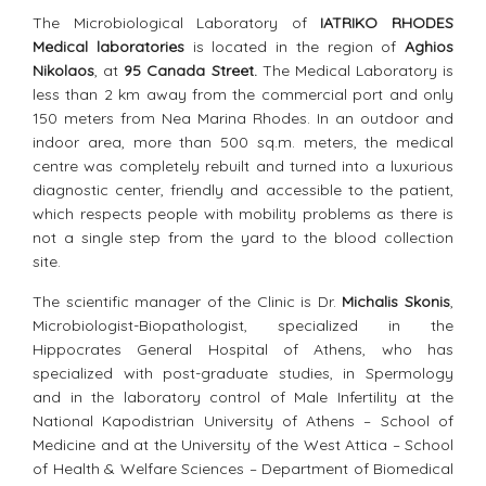
The Microbiological Laboratory of
IATRIKO RHODES
Medical laboratories
is located in the region of ​​
Aghios
Nikolaos
, at
95 Canada Street.
The Medical Laboratory is
less than 2 km away from the commercial port and only
150 meters from Nea Marina Rhodes. In an outdoor and
indoor area, more than 500 sq.m. meters, the medical
centre was completely rebuilt and turned into a luxurious
diagnostic center, friendly and accessible to the patient,
which respects people with mobility problems as there is
not a single step from the yard to the blood collection
site.
The scientific manager of the Clinic is Dr.
Michalis Skonis
,
Microbiologist-Biopathologist, specialized in the
Hippocrates General Hospital of Athens, who has
specialized with post-graduate studies, in Spermology
and in the laboratory control of Male Infertility at the
National Kapodistrian University of Athens – School of
Medicine and at the University of the West Attica – School
of Health & Welfare Sciences – Department of Biomedical