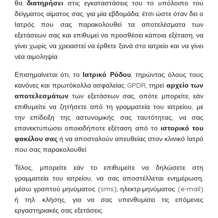
θα
διατηρήσει
στις εγκαταστάσεις του το υπόλοιπο του
δείγματος αίματος σας, για μία εβδομάδα, έτσι ώστε όταν δει ο
Ιατρός που σας παρακολουθεί τα αποτελέσματα των
εξετάσεων σας και επιθυμεί να προσθέσει κάποια εξέταση, να
γίνει χωρίς να χρειαστεί να έρθετε ξανά στο ιατρείο και να γίνει
νέα αιμοληψία.
Επισημαίνεται ότι, το
Ιατρικό Ρόδου
, τηρώντας όλους τους
κανόνες και πρωτόκολλα ασφαλείας GPDR, τηρεί
αρχείο των
αποτελεσμάτων
των εξετάσεων σας, οπότε μπορείτε, εάν
επιθυμείτε να ζητήσετε από τη γραμματεία του ιατρείου, με
την επίδειξη της αστυνομικής σας ταυτότητας, να σας
επανεκτυπώσει οποιαδήποτε εξέταση από το
ιστορικό του
φακέλου σας
ή να αποσταλούν απευθείας στον κλινικό Ιατρό
που σας παρακολουθεί.
Τέλος, μπορείτε εάν το επιθυμείτε να δηλώσετε στη
γραμματεία του ιατρείου, να σας αποστέλλεται ενημέρωση,
μέσω γραπτού μηνύματος (sms), ηλεκτρ.μηνύματος (e-mail)
ή τηλ. κλήσης, για να σας υπενθυμίσει τις επόμενες
εργαστηριακές σας εξετάσεις.