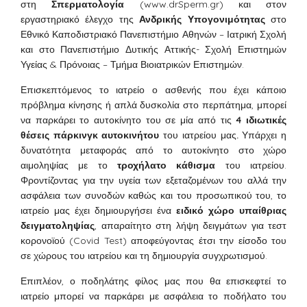
στη
Σπερματολογία
(www.drSperm.gr)
και στον
εργαστηριακό έλεγχο της
Ανδρικής Υπογονιμότητας
στο
Εθνικό Καποδιστριακό Πανεπιστήμιο Αθηνών – Ιατρική Σχολή
και στο Πανεπιστήμιο Δυτικής Αττικής- Σχολή Επιστημών
Υγείας & Πρόνοιας – Τμήμα Βιοιατρικών Επιστημών.
Επισκεπτόμενος το ιατρείο ο ασθενής που έχει κάποιο
πρόβλημα κίνησης ή απλά δυσκολία στο περπάτημα, μπορεί
να παρκάρει το αυτοκίνητο του σε μία από τις
4 ιδιωτικές
θέσεις πάρκινγκ αυτοκινήτου
του ιατρείου μας
.
Υπάρχει η
δυνατότητα μεταφοράς από το αυτοκίνητο στο χώρο
αιμοληψίας με το
τροχήλατο κάθισμα
του ιατρείου.
Φροντίζοντας για την υγεία των εξεταζομένων του αλλά την
ασφάλεια των συνοδών καθώς και του προσωπικού του, το
ιατρείο μας έχει δημιουργήσει ένα
ειδικό χώρο υπαίθριας
δειγματοληψίας
, απαραίτητο στη λήψη δειγμάτων για τεστ
κορονοϊού (Covid Test) αποφεύγοντας έτσι την είσοδο του
σε χώρους του ιατρείου και τη δημιουργία συγχρωτισμού.
Επιπλέον, ο ποδηλάτης φίλος μας που θα επισκεφτεί το
ιατρείο μπορεί να παρκάρει με ασφάλεια το ποδήλατο του