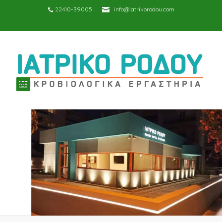
22410-39005
info@iatrikorodou.com
TOGGLE
NAVIGATION