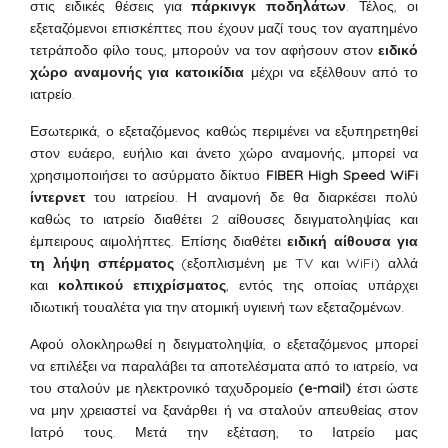
στις ειδικές θέσεις για
πάρκινγκ ποδηλάτων
. Τέλος, οι
εξεταζόμενοι επισκέπτες που έχουν μαζί τους τον αγαπημένο
τετράποδο φίλο τους, μπορούν να τον αφήσουν στον
ειδικό
χώρο αναμονής για κατοικίδια
μέχρι να εξέλθουν από το
ιατρείο.
Εσωτερικά, ο εξεταζόμενος καθώς περιμένει να εξυπηρετηθεί
στον ευάερο, ευήλιο και άνετο χώρο αναμονής, μπορεί να
χρησιμοποιήσει το ασύρματο δίκτυο
FIBER High Speed WiFi
ίντερνετ
του ιατρείου. Η αναμονή δε θα διαρκέσει πολύ
καθώς το ιατρείο διαθέτει 2 αίθουσες δειγματοληψίας και
έμπειρους αιμολήπτες. Επίσης διαθέτει
ειδική αίθουσα για
τη λήψη σπέρματος
(εξοπλισμένη με TV και WiFi) αλλά
και
κολπικού επιχρίσματος
, εντός της οποίας υπάρχει
ιδιωτική τουαλέτα για την ατομική υγιεινή των εξεταζομένων.
Αφού ολοκληρωθεί η δειγματοληψία, ο εξεταζόμενος μπορεί
να επιλέξει να παραλάβει τα αποτελέσματα από το ιατρείο, να
του σταλούν με ηλεκτρονικό ταχυδρομείο
(e-mail)
έτσι ώστε
να μην χρειαστεί να ξανάρθει ή να σταλούν απευθείας στον
Ιατρό τους. Μετά την εξέταση, το Ιατρείο μας