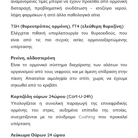
αναμενόμενες τιμές μπορεί να έχουν προέλθει από ορμονική
διαταραχή, προβληματική ενυδάτωση – ισοζύγιο νερού,
λήψη φαρμάκων ή από άλλα παθολογικά αίτια.
TSH (θυρεοτρόπος ορμόνη), fT4 (ελεύθερη θυροξίνη)
Ελέγχεται πιθανή υπερλειτουργία του θυρεοειδούς, που
είναι από τις πιο συχνές αιτίες ορμονοεξαρτώμενης
υπέρτασης.
Ρενίνη, αλδοστερόνη
Είναι το ορμονικό σύστημα διαχείρισης των αλάτων του
οργανισμού από τους νεφρούς και με άμεση επίδραση στην
πίεση. Απαιτείται αιμοληψία στο σπίτι, χωρίς να έχουμε
σηκωθεί από το κρεβάτι.
Κορτιζόλη ούρων 24ώρου (Cort-U-24h)
Υπολογίζεται η συνολική παραγωγή της επινεφριδικής
ορμόνης του στρες, αυξημένα επίπεδα της οποίας,
συσχετίζονται με το σύνδρομο Cushing που προκαλεί
υπέρταση.
Λεύκωμα Ούρων 24 ώρου