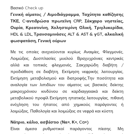
Βασικό Check up
Γενική αίματος / Αιμοδιάγραμμα, Ταχύτητα καθίζησης
ΤΚΕ, C-αντιδρώσα πρωτεϊνη CRP, Σάκχαρο νηστείας,
Ουρία, Κρεατινίνη, Χοληστερίνη Ολική, Τριγλυκερίδια,
HDL & LDL, Τρανσαμινάσες ALT & AST & γGT, αλκαλική
φωσφατάση, Γενική ούρων
Με τις οποίες ανιχνεύονται κυρίως Αναιμίες, Φλεγμονές,
Λοιμώξεις, Δυσπλασίες μυελού. Βραχυχρόνιες κεντρικές
αλλά και τοπικές φλεγμονές, Σακχαρώδη διαβήτη /
προδιάθεση σε διαβήτη, Εκτίμηση νεφρικής λειτουργίας,
Εκτίμηση μεταβολισμού και διατροφής,Την ποσότητα και
αναλογία των λιπιδίων του αίματος ως βασικός δείκτης
μακροχρόνιου κινδύνου σε καρδιαγγειακά και δείκτη
μεταβολικού προφίλ Εκτίμηση ηπατικής λειτουργίας, πιθανή
ενόχληση του ήπατος από χημικούς παράγοντες ή
λοιμώξεις, Παθολογία και λοιμώξεις σε νεφρά και κύστη.
Νάτριο, κάλιο, ασβέστιο (Να+, Κ+, Ca+)
Είναι άμεσα ρυθμιστικοί παράγοντες πίεσης. Μη