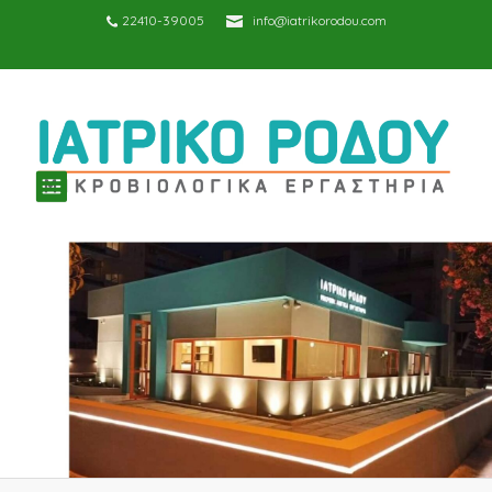
22410-39005
info@iatrikorodou.com
TOGGLE
NAVIGATION