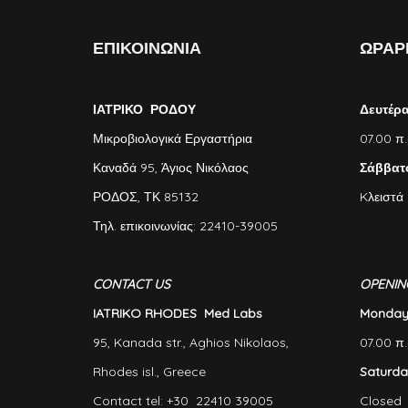
ΕΠΙΚΟΙΝΩΝΙΑ
ΩΡΑΡΙ
ΙΑΤΡΙΚΟ ΡΟΔΟΥ
Δευτέρ
Μικροβιολογικά Εργαστήρια
07.00 π.
Καναδά 95, Άγιος Νικόλαος
Σάββατ
ΡΟΔΟΣ, ΤΚ 85132
Kλειστά
Τηλ. επικοινωνίας: 22410-39005
CONTACT US
OPENIN
IATRIKO RHODES Med Labs
Monday-
95, Kanada str., Aghios Nikolaos,
07.00 π.
Rhodes isl., Greece
Saturda
Contact tel: +30 22410 39005
Closed