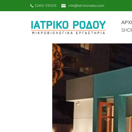
22410-39005
info@iatrikorodou.com
ΑΡΧ
SHOP