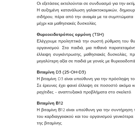
Οι εξετάσεις εκτελούνται σε συνδυασμό για την εκτ
Η αυξημένη κατανάλωση γαλακτοκομικών, δημιουρ
σιδήρου, πέρα από την αναιμία με τα συμπτώματα 
μέχρι και μαθησιακές δυσκολίες.
Θυρεοειδοτρόπος ορμόνη (TSH)
Ελέγχουμε προληπτικά την σωστή ρύθμιση του θυρ
οργανισμού. Στα παιδιά, μια πιθανά παρατεταμέν
έλλειψη συγκέντρωσης, μαθησιακές δυσκολίες, π
μεγαλύτερη αξία σε παιδιά με γονείς με θυρεοειδοπά
Βιταμίνη D3 (25-OH-D3)
Η βιταμίνη D3 είναι υπεύθυνη για την πρόσληψη τ
Σε έρευνες έχει φανεί έλλειψη σε ποσοστό ακόμα κ
ραχίτιδες – αναπτυξιακά προβλήματα στο σκελετό.
Βιταμίνη Β12
Η βιταμίνη Β12 είναι υπεύθυνη για την συντήρηση
του καρδιαγγειακού και του οργανισμού γενικότερ
της βιταμίνης.