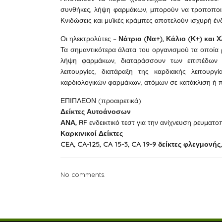
συνθήκες, λήψη φαρμάκων, μπορούν να τροποποιήσ
Κνιδώσεις και μυϊκές κράμπες αποτελούν ισχυρή έν
Οι ηλεκτρολύτες –
Νάτριο (Να+), Κάλιο (Κ+) και Χ
Τα σημαντικότερα άλατα του οργανισμού τα οποία 
λήψη φαρμάκων, διαταράσσουν των επιπέδων 
λειτουργίες, διατάραξη της καρδιακής λειτουρ
καρδιολογικών φαρμάκων, ατόμων σε κατάκλιση ή π
ΕΠΙΠΛΕΟΝ (προαιρετικά):
Δείκτες Αυτοάνοσων
ΑΝΑ, RF
ενδεικτικό τεστ για την ανίχνευση ρευματ
Καρκινικοί Δείκτες
CEA, CA-125, CA 15-3, CA 19-9 δείκτες φλεγμον
No comments.