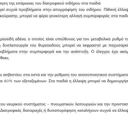
ίμηση της επάρκειας του διατροφικού σιδήρου στα παιδιά.
γεί συχνά προβλήματα στην απορρόφηση του σιδήρου. Πιθανή έλλει
κούρασης, μπορεί να φέρει γενικότερη αλλαγή συμπεριφοράς στα παιδι
εοειδή αδένα, ο οποίος είναι υπεύθυνος για τον μεταβολικό ρυθμό τ
η δυσλειτουργία του θυρεοειδούς μπορεί να εκφραστεί με παχυσαρκί
ροβλήματα στην συμπεριφορά και την ανάπτυξη. Ο έλεγχος έχει ακό
θειες.
ου ασβεστίου στα οστά και την ρύθμιση του ανοσοποιητικού συστήματο
αι 80% των εξεταζομένων. Στα παιδιά η έλλειψη μπορεί να δημιουργήσ
 του νευρικού συστήματος – πνευματικών λειτουργιών και την προστασ
α. Διατροφικές διαταραχές ή δυσαπορόφηση καταλήγουν συχνά σε έλλει