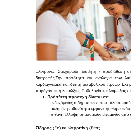
φλεγμονές, Σακχαρώδη διαβήτη / προδιάθεση σε 
διατροφής,Την ποσότητα και αναλογία των λιπ
καρδιαγγειακά και δείκτη μεταβολικού προφίλ Εκτ
παράγοντες ή λοιμώξεις, Παθολογία και λοιμώξεις σ
Πρόσθετη προσοχή δίνεται σε:
– ενδεχόμενες σιδηροπενίες που ταλαιπωρο
– αυξημένη πιθανότητα εμφάνισης θυρεoειδο
– πιθανή έλλειψη σημαντικών βιταμινών από 
Σίδηρος (Fe)
και
Φερριτίνη (Ferr).