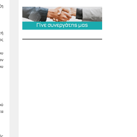
ξη
τή
ες
ου
ον
ου
ού
τα
ές