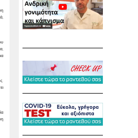
ψη
ά,
ου
α,
μα
ς.
ει
ία
ψη