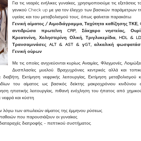
Για τις νεαρές ενήλικες γυναίκες, χρησιμοποιούμε τις εξετάσεις τ
γενικού Check up με για τον έλεγχο των βασικών παράμετρων τ
υγείας και του μεταβολισμού τους, όπως φαίνεται παρακάτω:
Γενική αίματος / Αιμοδιάγραμμα, Ταχύτητα καθίζησης ΤΚΕ, 
αντιδρώσα πρωτεϊνη CRP, Σάκχαρο νηστείας, Ουρί
Κρεατινίνη, Χοληστερίνη Ολική, Τριγλυκερίδια, HDL & LD
Τρανσαμινάσες ALT & AST & γGT, αλκαλική φωσφατάσ
Γενική ούρων
Με τις οποίες ανιχνεύονται κυρίως Αναιμίες, Φλεγμονές, Λοιμώξει
Δυσπλασίες μυελού. Βραχυχρόνιες κεντρικές αλλά και τοπικ
διαβήτη, Εκτίμηση νεφρικής λειτουργίας, Εκτίμηση μεταβολισμού κ
ιδίων του αίματος ως βασικός δείκτης μακροχρόνιου κινδύνου 
ίμηση ηπατικής λειτουργίας, πιθανή ενόχληση του ήπατος από χημικο
ε νεφρά και κύστη.
ύν λόγω των απωλειών αίματος της έμμηνου ρύσεως.
παθειών που παρουσιάζουν οι γυναίκες.
διαταραχές διατροφής – πεπτικού συστήματος.