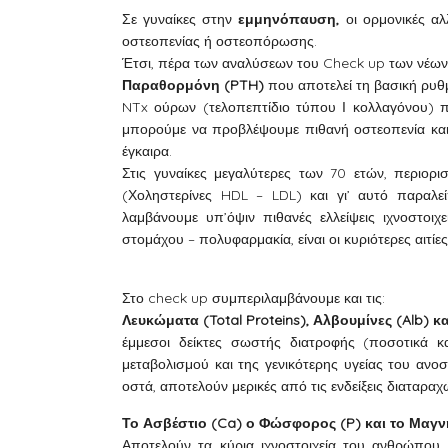
Σε γυναίκες στην
εμμηνόπαυση,
οι ορμονικές αλ
οστεοπενίας ή οστεοπόρωσης.
Έτσι, πέρα των αναλύσεων του Check up των νέων γ
Παραθορμόνη (PTH)
που αποτελεί τη βασική ρυθμ
NTx ούρων (τελοπεπτίδιο τύπου Ι κολλαγόνου) 
μπορούμε να προβλέψουμε πιθανή οστεοπενία και
έγκαιρα.
Στις γυναίκες μεγαλύτερες των 70 ετών, περιορισ
(Χοληστερίνες HDL – LDL) και γι’ αυτό παραλεί
λαμβάνουμε υπ’όψιν πιθανές ελλείψεις ιχνοστοιχ
στομάχου – πολυφαρμακία, είναι οι κυριότερες αιτίες
Στο check up συμπεριλαμβάνουμε και τις:
Λευκώματα (Total Proteins), Αλβουμίνες (Alb) κα
έμμεσοι δείκτες σωστής διατροφής (ποσοτικά κα
μεταβολισμού και της γενικότερης υγείας του ανο
οστά, αποτελούν μερικές από τις ενδείξεις διαταρ
Το Ασβέστιο (Ca) ο Φώσφορος (P) και το Μαγν
Αποτελούν τα κύρια ιχνοστοιχεία του ανθρώπου