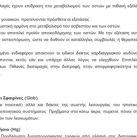
λαγές έχουν επίδραση στο μεταβολισμού των οστών με πιθανή εξέλι
υναικών, προτείνονται πρόσθετα οι εξετάσεις :
ιστική ορμόνη στο μεταβολισμό του ασβεστίου και των οστών.
που αποτελεί προϊόν αποικοδόμησης των οστών. Με την εξέταση αυ
 οστεοπόρωση, ώστε να δοθούν οι κατάλληλες συμβουλές ή θεραπεί
μένο ενδιαφέρον αποκτούν οι ειδικοί δείκτες καρδιαγγειακού κινδύν
πονται, εκτός εάν και υπάρχει άλλος λόγος να ελεγχθούν. Επιπλέ
είων. Πιθανές διαταραχές στην διατροφή, στην απορροφητικότητα τ
.
ι Σφαιρίνες (Glob)
ι ποιοτικά) αλλά και δείκτες της σωστής λειτουργίας του ηπατικ
σοποιητικού συστήματος. Πρηξίματα στα κάτω άκρα, πυρετοί, πόνοι σ
αχών των λευκωμάτων.
ήσιο (Mg)
. Προβλήματα δυσαπορρόφησης τροφών από αλλαγή στις διατροφικ