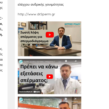
ου
ελέγχου ανδρικής γονιμότητας
ης
http://www.drSperm.gr
C-
α,
L,
η,
ς,
ές
αι
σε
ύς