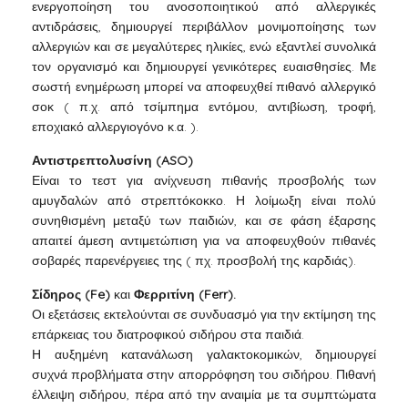
ενεργοποίηση του ανοσοποιητικού από αλλεργικές
αντιδράσεις, δημιουργεί περιβάλλον μονιμοποίησης των
αλλεργιών και σε μεγαλύτερες ηλικίες, ενώ εξαντλεί συνολικά
τον οργανισμό και δημιουργεί γενικότερες ευαισθησίες. Με
σωστή ενημέρωση μπορεί να αποφευχθεί πιθανό αλλεργικό
σοκ ( π.χ. από τσίμπημα εντόμου, αντιβίωση, τροφή,
εποχιακό αλλεργιογόνο κ.α. ).
Αντιστρεπτολυσίνη (ASO)
Είναι το τεστ για ανίχνευση πιθανής προσβολής των
αμυγδαλών από στρεπτόκοκκο. Η λοίμωξη είναι πολύ
συνηθισμένη μεταξύ των παιδιών, και σε φάση έξαρσης
απαιτεί άμεση αντιμετώπιση για να αποφευχθούν πιθανές
σοβαρές παρενέργειες της ( πχ. προσβολή της καρδιάς).
Σίδηρος (Fe)
και
Φερριτίνη (Ferr).
Οι εξετάσεις εκτελούνται σε συνδυασμό για την εκτίμηση της
επάρκειας του διατροφικού σιδήρου στα παιδιά.
Η αυξημένη κατανάλωση γαλακτοκομικών, δημιουργεί
συχνά προβλήματα στην απορρόφηση του σιδήρου. Πιθανή
έλλειψη σιδήρου, πέρα από την αναιμία με τα συμπτώματα