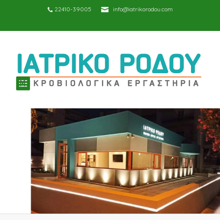
22410-39005
info@iatrikorodou.com
TOGGLE
NAVIGATION