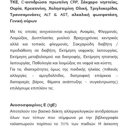
ΤΚΕ, C-αντιδρώσα πρωτεϊνη CRP, Σάκχαρο νηστείας,
Ουρία, Κρεατινίνη, Χοληστερίνη Ολική, Τριγλυκερίδια,
Τρανσαμινάσες ALT & AST, αλκαλική φωσφατάση,
Γενική ούρων
Με τις οποίες ανιχνεύονται κυρίως Αναιμίες, Φλεγμονές,
Λοιμώξεις, Δυσπλασίες μυελού. Βραχυχρόνιες κεντρικές
αλλά και τοπικές φλεγμονές, Σακχαρώδη διαβήτη /
προδιάθεση σε διαβήτη, Εκτίμηση νεφρικής λειτουργίας,
Εκτίμηση μεταβολισμού και διατροφής, Εκτίμηση ηπατικής
λειτουργίας, Παθολογία και λοιμώξεις σε νεφρά και κύστη.
Για τις ιδιαιτερότητες όμως της παιδικής ηλικίας (πιθανές
αλλεργίες – αμυγδαλίτιδες, διατροφική επάρκεια –
διαταραχές βάρος, θέματα ανάπτυξης – συγκέντρωσης)
επιλέγουμε επιπλέον τις:
Ανοσοσφαιρίνες Ε (IgΕ)
Αποτελούν τον βασικό δείκτη αλλεργιολογικών αντιδράσεων
όλων των τύπων που σύμφωνα με την βιβλιογραφία
ταλαιπωρούν περίπου το 30% των παιδιών. Η άσκοπη