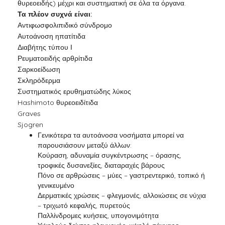
θυρεοειδής) μέχρι και συστηματική σε όλα τα όργανα.
Τα πλέον συχνά είναι:
Αντιφωσφολιπιδικό σύνδρομο
Αυτοάνοση ηπατίτιδα
Διαβήτης τύπου Ι
Ρευματοειδής αρθρίτιδα
Σαρκοείδωση
Σκληρόδερμα
Συστηματικός ερυθηματώδης λύκος
Hashimoto θυρεοειδίτιδα
Graves
Sjogren
Γενικότερα τα αυτοάνοσα νοσήματα μπορεί να
παρουσιάσουν μεταξύ άλλων:
Κούραση, αδυναμία συγκέντρωσης – όρασης,
τροφικές δυσανεξίες, διαταραχές βάρους
Πόνο σε αρθρώσεις – μύες – γαστρεντερικό, τοπικό ή
γενικευμένο
Δερματικές χρώσεις – φλεγμονές, αλλοιώσεις σε νύχια
– τριχωτό κεφαλής, πυρετούς
Παλλίνδρομες κυήσεις, υπογονιμότητα