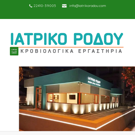
22410-39005
info@iatrikorodou.com
TOGGLE
NAVIGATION