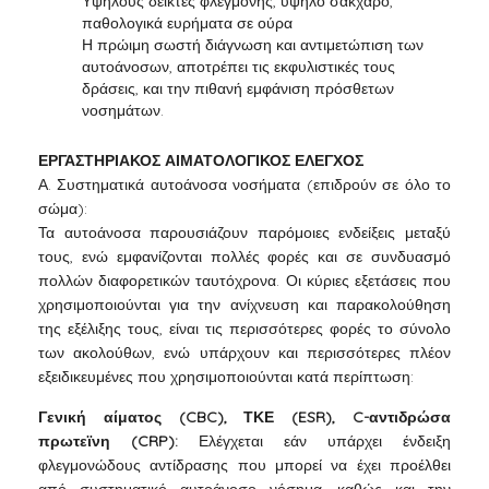
Υψηλούς δείκτες φλεγμονής, υψηλό σάκχαρο,
παθολογικά ευρήματα σε ούρα
Η πρώιμη σωστή διάγνωση και αντιμετώπιση των
αυτοάνοσων, αποτρέπει τις εκφυλιστικές τους
δράσεις, και την πιθανή εμφάνιση πρόσθετων
νοσημάτων.
ΕΡΓΑΣΤΗΡΙΑΚΟΣ ΑΙΜΑΤΟΛΟΓΙΚΟΣ ΕΛΕΓΧΟΣ
Α. Συστηματικά αυτοάνοσα νοσήματα (επιδρούν σε όλο το
σώμα):
Τα αυτοάνοσα παρουσιάζουν παρόμοιες ενδείξεις μεταξύ
τους, ενώ εμφανίζονται πολλές φορές και σε συνδυασμό
πολλών διαφορετικών ταυτόχρονα. Οι κύριες εξετάσεις που
χρησιμοποιούνται για την ανίχνευση και παρακολούθηση
της εξέλιξης τους, είναι τις περισσότερες φορές το σύνολο
των ακολούθων, ενώ υπάρχουν και περισσότερες πλέον
εξειδικευμένες που χρησιμοποιούνται κατά περίπτωση:
Γενική αίματος (CBC), ΤΚΕ (ESR), C-αντιδρώσα
πρωτεϊνη (CRP):
Ελέγχεται εάν υπάρχει ένδειξη
φλεγμονώδους αντίδρασης που μπορεί να έχει προέλθει