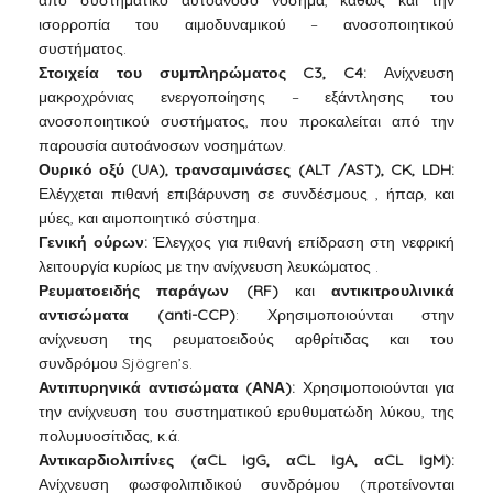
από συστηματικό αυτοάνοσο νόσημα, καθώς και την
ισορροπία του αιμοδυναμικού – ανοσοποιητικού
συστήματος.
Στοιχεία του συμπληρώματος C3, C4:
Ανίχνευση
μακροχρόνιας ενεργοποίησης – εξάντλησης του
ανοσοποιητικού συστήματος, που προκαλείται από την
παρουσία αυτοάνοσων νοσημάτων.
Ουρικό οξύ (UA), τρανσαμινάσες (ALT /AST), CK, LDH:
Ελέγχεται πιθανή επιβάρυνση σε συνδέσμους , ήπαρ, και
μύες, και αιμοποιητικό σύστημα.
Γενική ούρων:
Έλεγχος για πιθανή επίδραση στη νεφρική
λειτουργία κυρίως με την ανίχνευση λευκώματος .
Ρευματοειδής παράγων (RF)
και
αντικιτρουλινικά
αντισώματα (anti-CCP)
: Χρησιμοποιούνται στην
ανίχνευση της ρευματοειδούς αρθρίτιδας και του
συνδρόμου Sjögren’s.
Αντιπυρηνικά αντισώματα (ΑΝΑ):
Χρησιμοποιούνται για
την ανίχνευση του συστηματικού ερυθυματώδη λύκου, της
πολυμυοσίτιδας, κ.ά.
Αντικαρδιολιπίνες (αCL IgG, αCL IgA, αCL IgM):
Ανίχνευση φωσφολιπιδικού συνδρόμου (προτείνονται