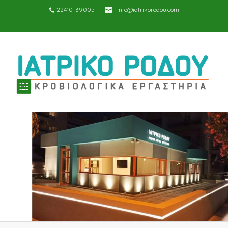
22410-39005
info@iatrikorodou.com
TOGGLE
NAVIGATION